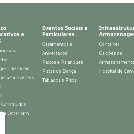
tos
Eventos Sociais e
Infraestrutu
rativos e
Particulares
Armazenag
s
Casamentos e
Container
ancadas
Aniversários
Galpões de
otes
Palcos e Palanques
Armazenament
em de Feiras
Pistas de Dança
Hospital de Ca
ões para Eventos
Tablados e Pisos
s
s
 Construídos
 de Octanorm