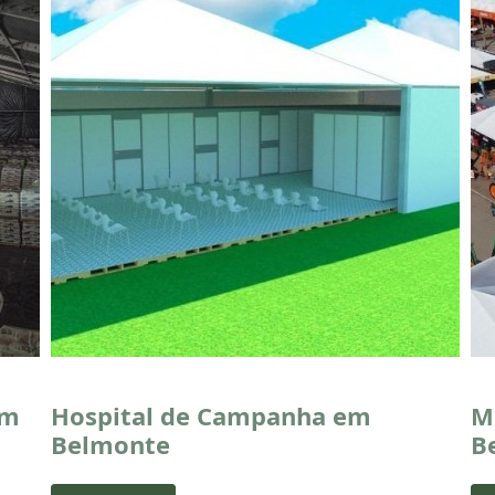
em
Hospital de Campanha em
M
Belmonte
B