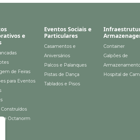
tos
Eventos Sociais e
Infraestrutu
rativos e
Particulares
Armazenag
s
Casamentos e
Container
ancadas
Aniversários
Galpões de
otes
Palcos e Palanques
Armazenament
em de Feiras
Pistas de Dança
Hospital de Ca
ões para Eventos
Tablados e Pisos
s
s
 Construídos
 de Octanorm