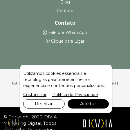
Blog
Contato
Contato
Fale por WhatsApp
Clique para Ligar
Utilizamos cookies essenciais e
tecnologias para oferecer melhor
Estruturas para Feiras, Eventos e Armazenagem Caxias do Sul |
experiência e conteúdos personalizados.
Celeiro Feiras e Eventos
Customizar
Política de Privacidade
Rejeitar
Aceitar
© Copyright 2026. DIVIA
Marketing Digital
. Todos
os Direitos Reservados