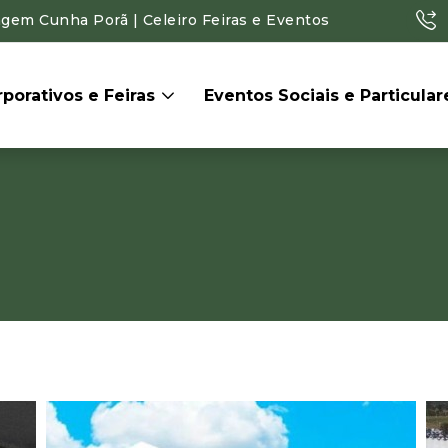
agem Cunha Porã | Celeiro Feiras e Eventos
porativos e Feiras
Eventos Sociais e Particula