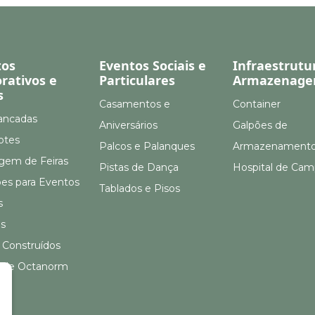
tos
Eventos Sociais e
Infraestrutu
rativos e
Particulares
Armazenag
s
Casamentos e
Container
ancadas
Aniversários
Galpões de
otes
Palcos e Palanques
Armazenament
em de Feiras
Pistas de Dança
Hospital de Ca
ões para Eventos
Tablados e Pisos
s
s
 Construídos
 de Octanorm