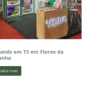
tands em TS em Flores da
unha
Saiba mais