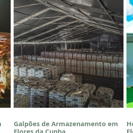
m
Galpões de Armazenamento em
H
Flores da Cunha
F