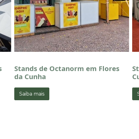
s
Stands de Octanorm em Flores
S
da Cunha
C
Saiba mais