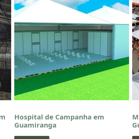
em
Hospital de Campanha em
M
Guamiranga
G