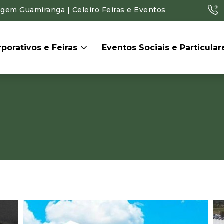
agem Guamiranga | Celeiro Feiras e Eventos
porativos e Feiras
Eventos Sociais e Particula
a