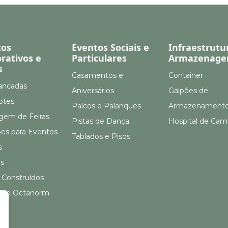
tos
Eventos Sociais e
Infraestrutu
rativos e
Particulares
Armazenag
s
Casamentos e
Container
ancadas
Aniversários
Galpões de
otes
Palcos e Palanques
Armazenament
em de Feiras
Pistas de Dança
Hospital de Ca
ões para Eventos
Tablados e Pisos
s
s
 Construídos
 de Octanorm