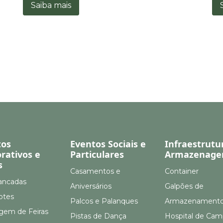
Saiba mais
tos
Eventos Sociais e
Infraestrutu
rativos e
Particulares
Armazenag
s
Casamentos e
Container
ancadas
Aniversários
Galpões de
otes
Palcos e Palanques
Armazenament
em de Feiras
Pistas de Dança
Hospital de Ca