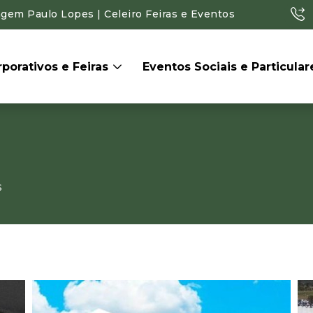
agem Paulo Lopes | Celeiro Feiras e Eventos
porativos e Feiras
Eventos Sociais e Particula
s