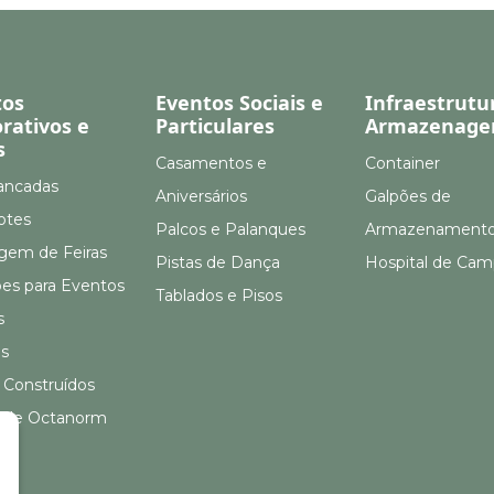
tos
Eventos Sociais e
Infraestrutu
rativos e
Particulares
Armazenag
s
Casamentos e
Container
ancadas
Aniversários
Galpões de
otes
Palcos e Palanques
Armazenament
em de Feiras
Pistas de Dança
Hospital de Ca
ões para Eventos
Tablados e Pisos
s
s
 Construídos
 de Octanorm