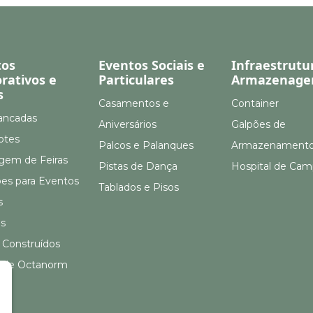
tos
Eventos Sociais e
Infraestrutu
rativos e
Particulares
Armazenag
s
Casamentos e
Container
ancadas
Aniversários
Galpões de
otes
Palcos e Palanques
Armazenament
em de Feiras
Pistas de Dança
Hospital de Ca
ões para Eventos
Tablados e Pisos
s
s
 Construídos
 de Octanorm