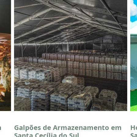
m
Galpões de Armazenamento em
H
Santa Cecília do Sul
Sa