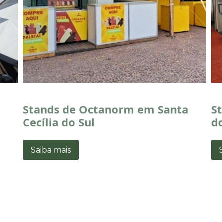
a
Stands de Octanorm em Santa
S
Cecília do Sul
d
Saiba mais