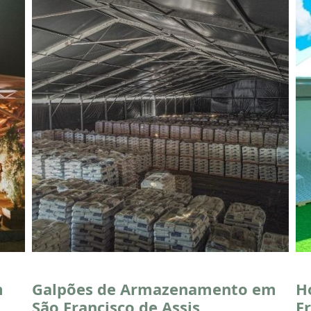
m
Galpões de Armazenamento em
H
São Francisco de Assis
Fr