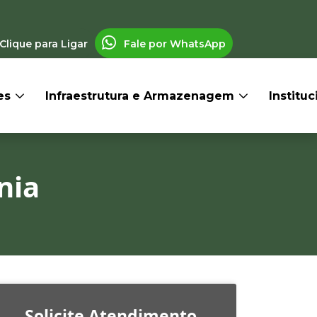
Clique para Ligar
Fale por WhatsApp
res
Infraestrutura e Armazenagem
Institu
nia
Solicite Atendimento