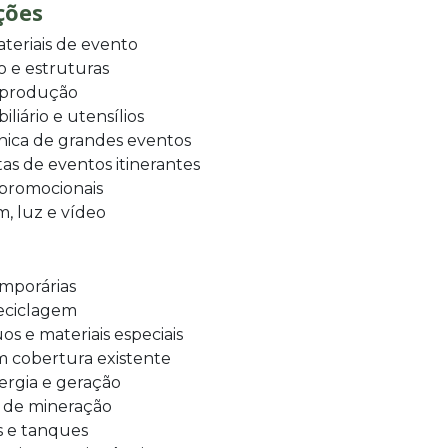
ções
eriais de evento
o e estruturas
e produção
iário e utensílios
nica de grandes eventos
s de eventos itinerantes
 promocionais
, luz e vídeo
mporárias
reciclagem
 e materiais especiais
m cobertura existente
ergia e geração
 de mineração
s e tanques