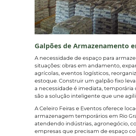
Galpões de Armazenamento em
A necessidade de espaço para armaz
situações: obras em andamento, expan
agrícolas, eventos logísticos, reorga
estoque. Construir um galpão fixo le
a necessidade é imediata, temporária 
são a solução inteligente que une agil
A Celeiro Feiras e Eventos oferece l
armazenagem temporários em Rio Grand
atendendo indústrias, agronegócio, co
empresas que precisam de espaço cob