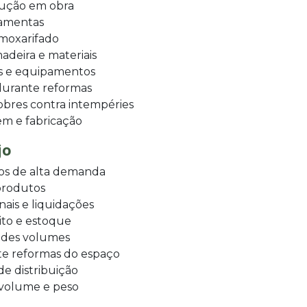
rução em obra
ramentas
lmoxarifado
deira e materiais
as e equipamentos
durante reformas
obres contra intempéries
m e fabricação
jo
s de alta demanda
produtos
ais e liquidações
ito e estoque
ndes volumes
e reformas do espaço
de distribuição
 volume e peso