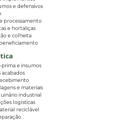
umos e defensivos
m
a e processamento
s e hortaliças
ão e colheita
 beneficiamento
tica
-prima e insumos
s acabados
 recebimento
gens e materiais
inário industrial
ções logísticas
erial reciclável
separação