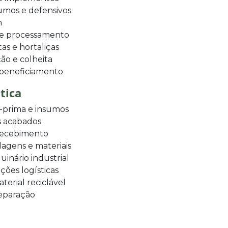
umos e defensivos
m
a e processamento
s e hortaliças
ão e colheita
 beneficiamento
tica
-prima e insumos
s acabados
 recebimento
gens e materiais
inário industrial
ções logísticas
erial reciclável
separação