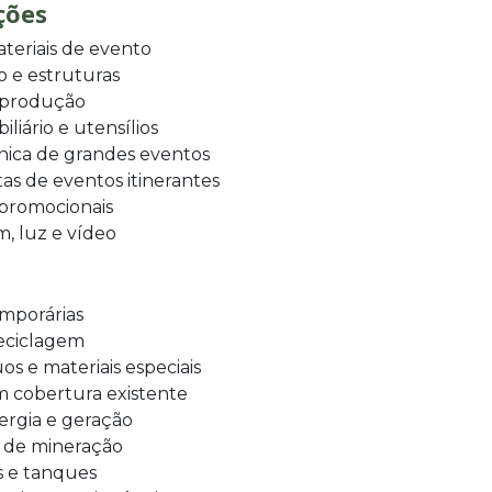
ções
eriais de evento
o e estruturas
e produção
iário e utensílios
nica de grandes eventos
s de eventos itinerantes
 promocionais
, luz e vídeo
mporárias
reciclagem
 e materiais especiais
m cobertura existente
ergia e geração
 de mineração
s e tanques