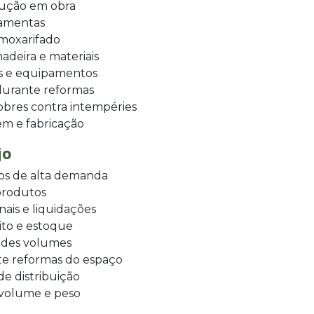
rução em obra
ramentas
lmoxarifado
deira e materiais
as e equipamentos
durante reformas
obres contra intempéries
m e fabricação
jo
s de alta demanda
produtos
ais e liquidações
ito e estoque
ndes volumes
e reformas do espaço
de distribuição
 volume e peso