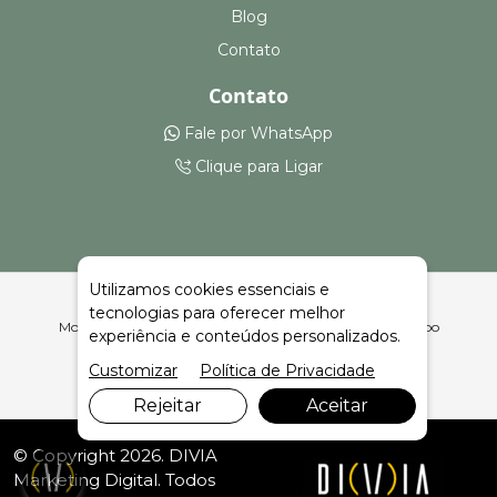
Blog
Contato
Contato
Fale por WhatsApp
Clique para Ligar
Utilizamos cookies essenciais e
tecnologias para oferecer melhor
Montagem e Aluguel de Hospital de Campanha em Campo
experiência e conteúdos personalizados.
Novo | Celeiro Feiras e Eventos
Customizar
Política de Privacidade
Rejeitar
Aceitar
© Copyright 2026. DIVIA
Marketing Digital
. Todos