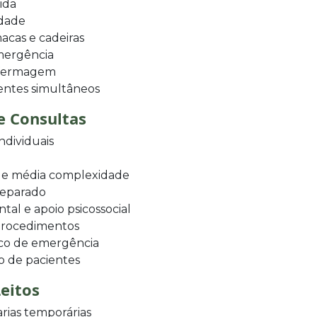
ida
idade
acas e cadeiras
emergência
nfermagem
ientes simultâneos
e Consultas
ndividuais
a e média complexidade
separado
al e apoio psicossocial
 procedimentos
co de emergência
o de pacientes
Leitos
rias temporárias