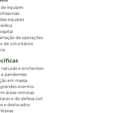
 de equipes
ofissionais
 das equipes
médica
ospital
denação de operações
o de voluntários
ica
cíficas
 naturais e enchentes
s e pandemias
ação em massa
 grandes eventos
em áreas remotas
ares e de defesa civil
os e deslocados
itárias