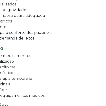
ualizados
e ou gravidade
nfraestrutura adequada
cíficos
ento
para conforto dos pacientes
demanda de leitos
co
 de medicamentos
ilização
 clínicas
nóstico
rapia temporária
cinais
aúde
 equipamentos médicos
úde