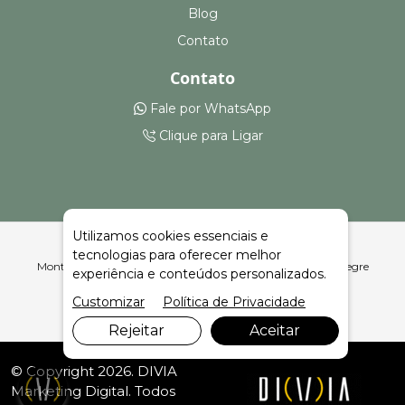
Blog
Contato
Contato
Fale por WhatsApp
Clique para Ligar
Utilizamos cookies essenciais e
tecnologias para oferecer melhor
Montagem e Aluguel de Hospital de Campanha em Vista Alegre
experiência e conteúdos personalizados.
| Celeiro Feiras e Eventos
Customizar
Política de Privacidade
Rejeitar
Aceitar
© Copyright 2026. DIVIA
Marketing Digital
. Todos