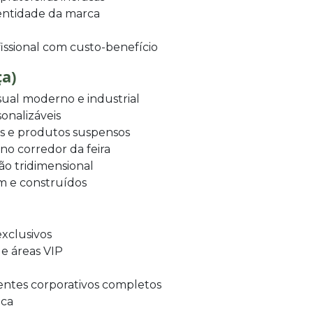
dentidade da marca
ssional com custo-benefício
ça)
sual moderno e industrial
sonalizáveis
es e produtos suspensos
no corredor da feira
o tridimensional
m e construídos
xclusivos
e áreas VIP
ntes corporativos completos
ica