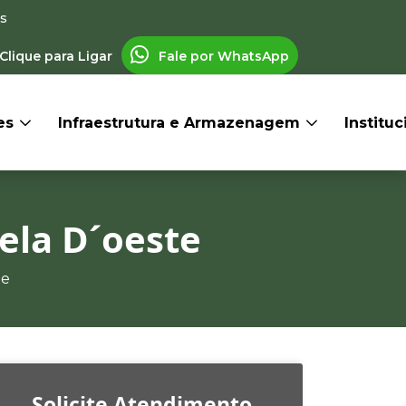
os
Clique para Ligar
Fale por WhatsApp
res
Infraestrutura e Armazenagem
Institu
rela D´oeste
te
Solicite Atendimento