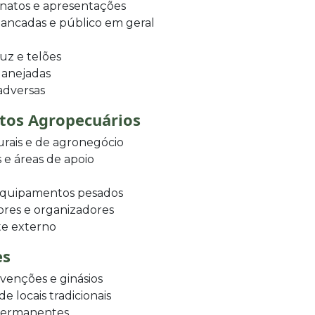
natos e apresentações
bancadas e público em geral
uz e telões
lanejadas
 adversas
ntos Agropecuários
urais e de agronegócio
 e áreas de apoio
 equipamentos pesados
ores e organizadores
te externo
es
venções e ginásios
 locais tradicionais
 permanentes