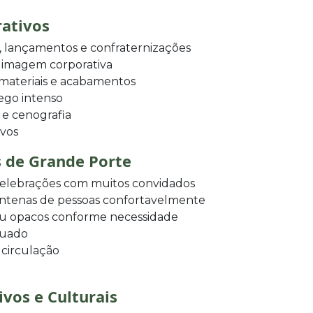
rativos
 lançamentos e confraternizações
a imagem corporativa
 materiais e acabamentos
fego intenso
 e cenografia
ivos
s de Grande Porte
 celebrações com muitos convidados
ntenas de pessoas confortavelmente
ou opacos conforme necessidade
quado
 circulação
ivos e Culturais