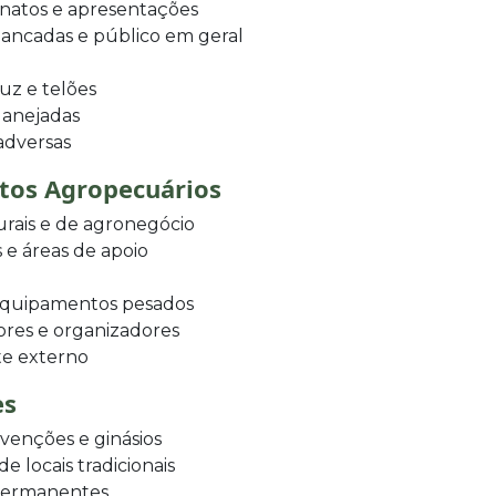
natos e apresentações
bancadas e público em geral
uz e telões
lanejadas
 adversas
ntos Agropecuários
urais e de agronegócio
 e áreas de apoio
 equipamentos pesados
ores e organizadores
te externo
es
venções e ginásios
 locais tradicionais
 permanentes