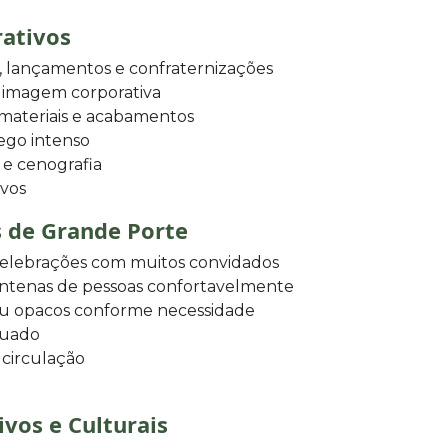
rativos
 lançamentos e confraternizações
a imagem corporativa
 materiais e acabamentos
fego intenso
 e cenografia
ivos
s de Grande Porte
 celebrações com muitos convidados
ntenas de pessoas confortavelmente
ou opacos conforme necessidade
quado
 circulação
ivos e Culturais