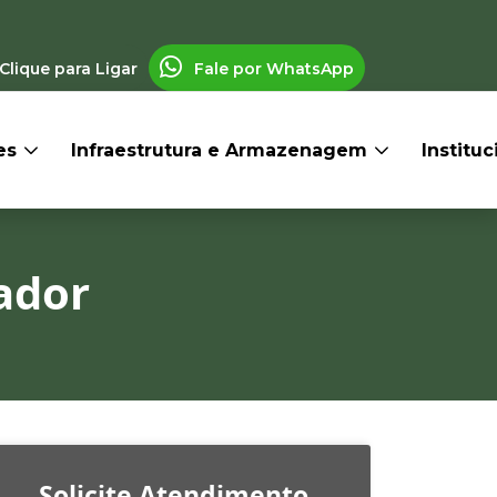
Clique para Ligar
Fale por WhatsApp
res
Infraestrutura e Armazenagem
Institu
ador
Solicite Atendimento