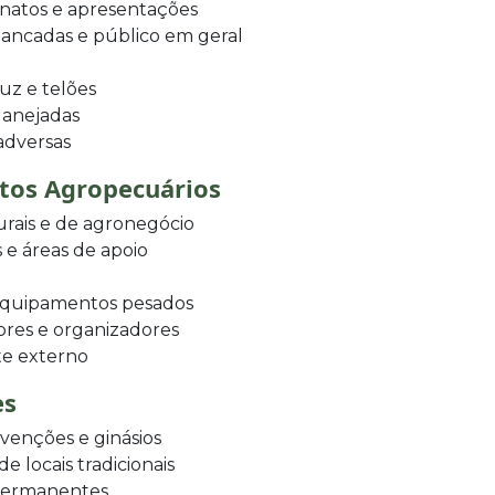
natos e apresentações
bancadas e público em geral
uz e telões
lanejadas
 adversas
ntos Agropecuários
urais e de agronegócio
 e áreas de apoio
 equipamentos pesados
ores e organizadores
te externo
es
venções e ginásios
 locais tradicionais
 permanentes