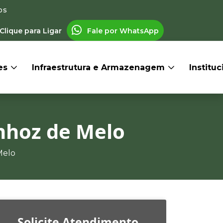
os
Clique para Ligar
Fale por WhatsApp
res
Infraestrutura e Armazenagem
Institu
nhoz de Melo
Melo
Solicite Atendimento