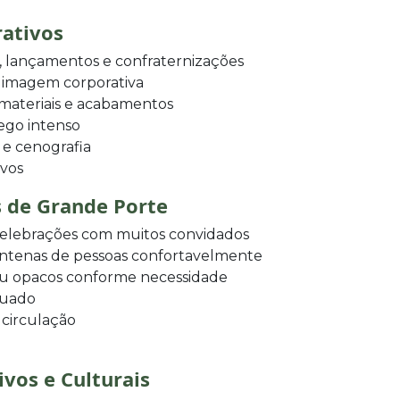
rativos
 lançamentos e confraternizações
a imagem corporativa
 materiais e acabamentos
fego intenso
 e cenografia
ivos
s de Grande Porte
 celebrações com muitos convidados
ntenas de pessoas confortavelmente
ou opacos conforme necessidade
quado
 circulação
ivos e Culturais