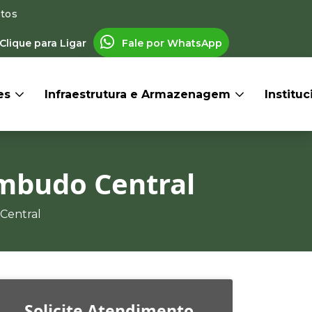
ntos
Clique para Ligar
Fale por WhatsApp
res
Infraestrutura e Armazenagem
Institu
ombudo Central
Central
Solicite Atendimento