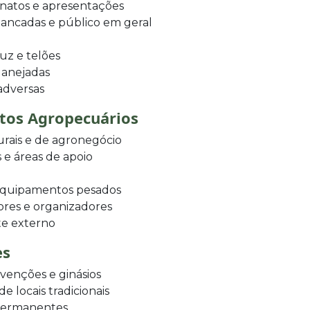
natos e apresentações
bancadas e público em geral
uz e telões
lanejadas
 adversas
ntos Agropecuários
urais e de agronegócio
 e áreas de apoio
 equipamentos pesados
ores e organizadores
te externo
es
venções e ginásios
 locais tradicionais
 permanentes