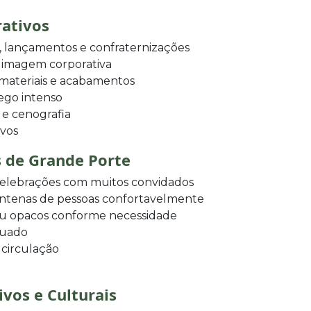
rativos
 lançamentos e confraternizações
a imagem corporativa
 materiais e acabamentos
fego intenso
 e cenografia
ivos
s de Grande Porte
 celebrações com muitos convidados
ntenas de pessoas confortavelmente
ou opacos conforme necessidade
quado
 circulação
ivos e Culturais