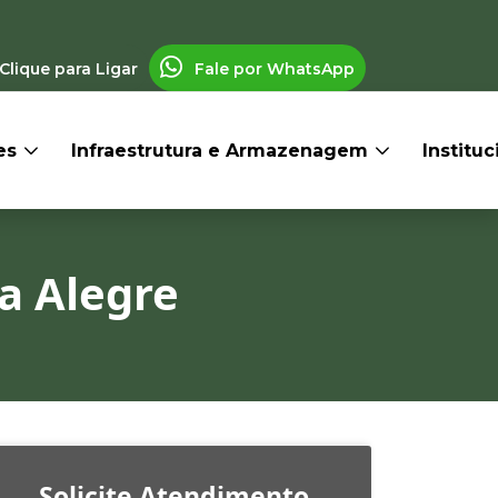
Clique para Ligar
Fale por WhatsApp
res
Infraestrutura e Armazenagem
Institu
ta Alegre
Solicite Atendimento