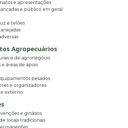
natos e apresentações
bancadas e público em geral
uz e telões
lanejadas
 adversas
ntos Agropecuários
urais e de agronegócio
 e áreas de apoio
 equipamentos pesados
ores e organizadores
te externo
es
venções e ginásios
 locais tradicionais
 permanentes