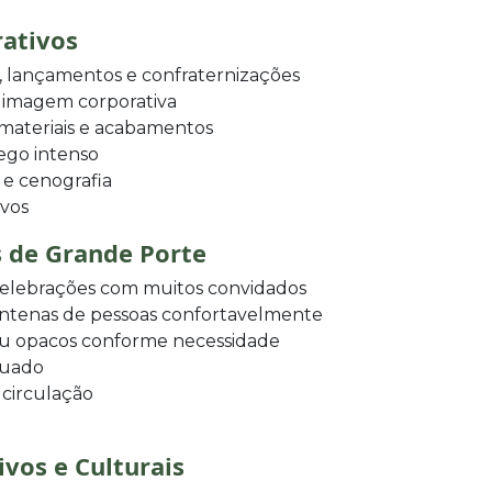
rativos
 lançamentos e confraternizações
a imagem corporativa
 materiais e acabamentos
fego intenso
 e cenografia
ivos
s de Grande Porte
 celebrações com muitos convidados
ntenas de pessoas confortavelmente
ou opacos conforme necessidade
quado
 circulação
ivos e Culturais