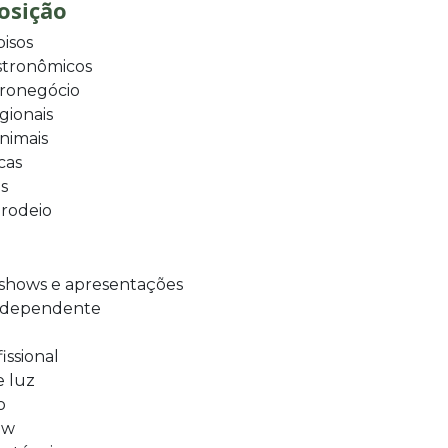
osição
isos
astronômicos
gronegócio
gionais
animais
cas
s
 rodeio
 shows e apresentações
independente
issional
e luz
o
ow