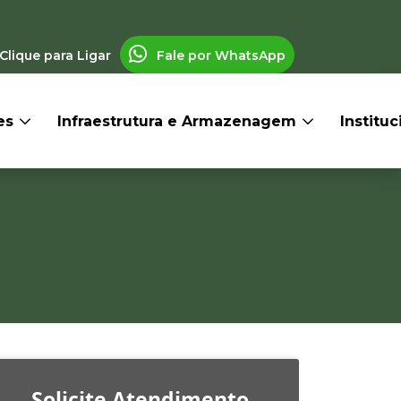
Clique para Ligar
Fale por WhatsApp
res
Infraestrutura e Armazenagem
Institu
a
Solicite Atendimento