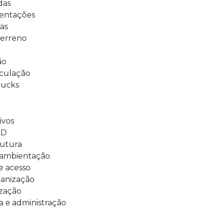
das
sentações
as
terreno
ão
rculação
rucks
ivos
CD
rutura
 ambientação
e acesso
ganização
ização
ia e administração