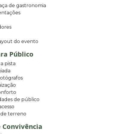
raça de gastronomia
sentações
dores
layout do evento
ra Público
a pista
giada
fotógrafos
nização
onforto
dades de público
acesso
 de terreno
e Convivência