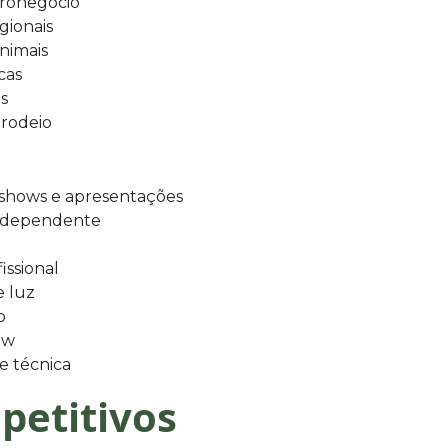
gronegócio
gionais
animais
cas
s
 rodeio
 shows e apresentações
independente
issional
e luz
o
ow
e técnica
petitivos