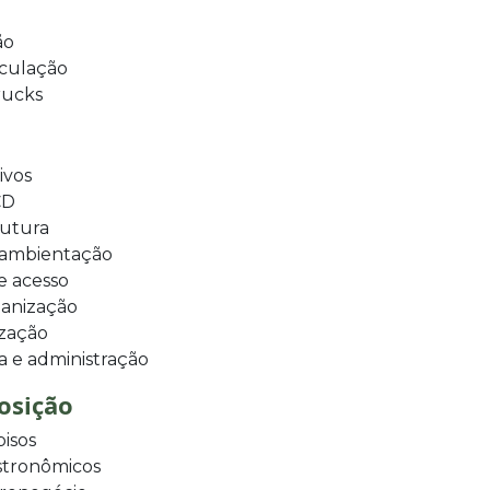
ão
rculação
rucks
ivos
CD
rutura
 ambientação
e acesso
ganização
ização
ia e administração
osição
isos
astronômicos