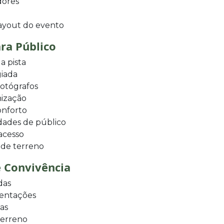
dores
layout do evento
ra Público
a pista
giada
fotógrafos
nização
onforto
dades de público
acesso
 de terreno
e Convivência
das
sentações
as
terreno