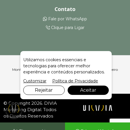
Contato
Fale por WhatsApp
Clique para Ligar
Utilizamos cookies essenciais e
tecnologias para oferecer melhor
Montagem e Aluguel de Tendas Piramidais em Segredo | Celeiro
experiência e conteúdos personalizados.
Feiras e Eventos
Customizar
Política de Privacidade
Rejeitar
Aceitar
© Copyright 2026. DIVIA
Marketing Digital
. Todos
os Direitos Reservados