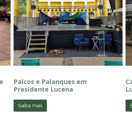
e
Palcos e Palanques em
C
Presidente Lucena
L
Saiba mais