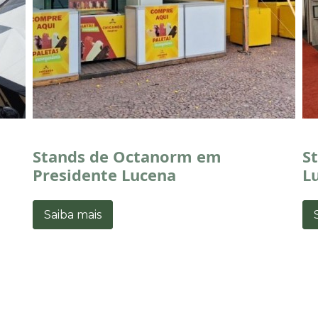
Stands de Octanorm em
S
Presidente Lucena
L
Saiba mais