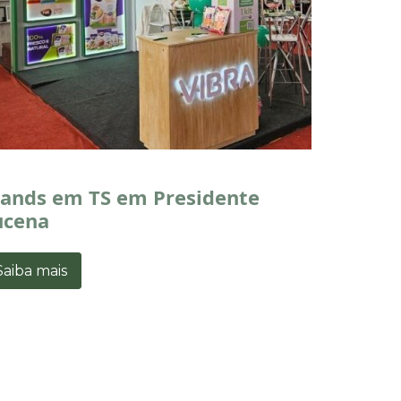
tands em TS em Presidente
ucena
Saiba mais