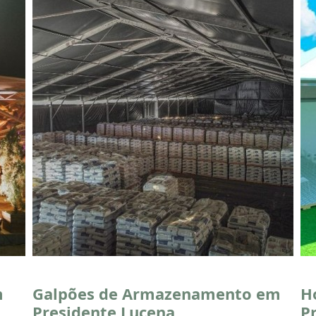
m
Galpões de Armazenamento em
H
Presidente Lucena
P